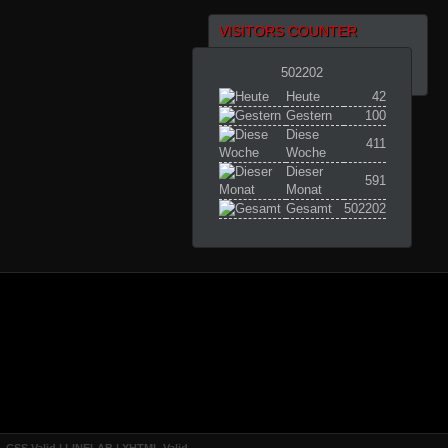
VISITORS COUNTER
502202
Heute
42
Gestern
100
Diese
411
Woche
Dieser
591
Monat
Gesamt
502202
CSS Valid |
LINELAB |
XHTML Valid