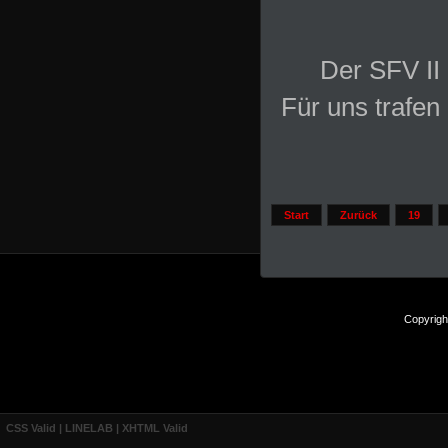
Der SFV II
Für uns trafen
Start
Zurück
19
Copyrigh
CSS Valid |
LINELAB |
XHTML Valid