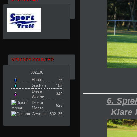
VISITORS COUNTER
502136
Heute
76
Gestern
105
Diese
345
Woche
6. Spie
Dieser
525
Monat
Klare 
Gesamt
502136