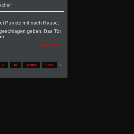
scher.
rei Punkte mit nach Hause.
1 geschlagen geben. Das Tor
er.
Weiterlesen...
9
10
Weiter
Ende
»