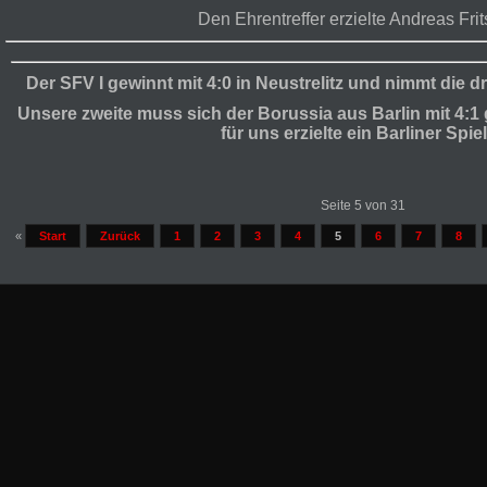
Den Ehrentreffer erzielte Andreas Frit
Der SFV I gewinnt mit 4:0 in Neustrelitz und nimmt die d
Unsere zweite muss sich der Borussia aus Barlin mit 4:
für uns erzielte ein Barliner Spiel
Seite 5 von 31
«
Start
Zurück
1
2
3
4
5
6
7
8