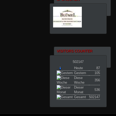
VISITORS COUNTER
502147
Heute
87
Gestern
105
Diese
356
Woche
Dieser
536
Monat
Gesamt
502147