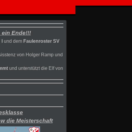
ein Ende!!!
 I
und dem
Faulenroster SV
sisstenz von Holger Ramp und
ommt
und unterstützt die Elf von
esklasse
ow die Meisterschaft