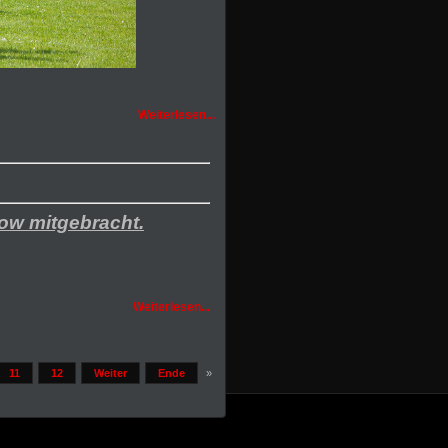
Weiterlesen...
ow mitgebracht.
Weiterlesen...
11
12
Weiter
Ende
»