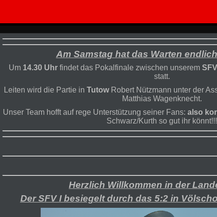
Am Samstag hat das Warten endlich 
Um
14.30 Uhr
findet das Pokalfinale zwischen unserem
SFV
statt.
Leiten wird die Partie in
Tutow
Robert Nützmann unter der As
Matthias Wagenknecht.
Unser Team hofft auf rege Unterstützung seiner Fans:
also k
Schwarz/Kurth so gut ihr könnt!!!
Herzlich Willkommen in der Land
Der SFV I besiegelt durch das 5:2 in Völsch