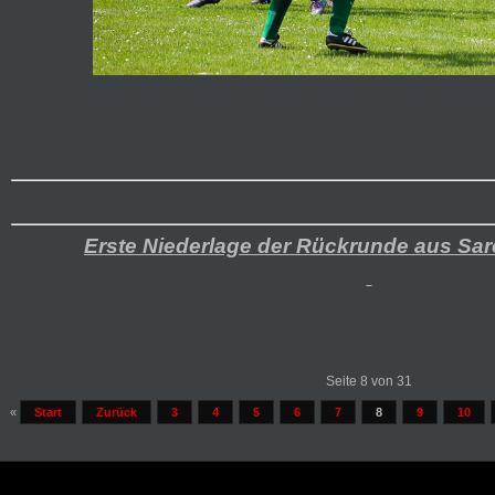
Erste Niederlage der Rückrunde aus Sar
Seite 8 von 31
«
Start
Zurück
3
4
5
6
7
8
9
10