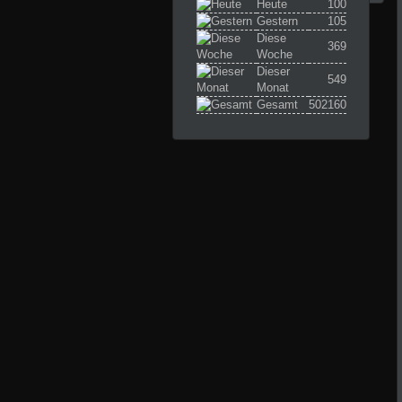
Heute
100
Gestern
105
Diese
369
Woche
Dieser
549
Monat
Gesamt
502160