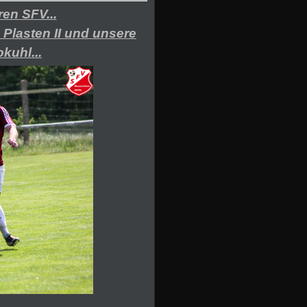
en SFV...
Plasten II und unsere
kuhl...